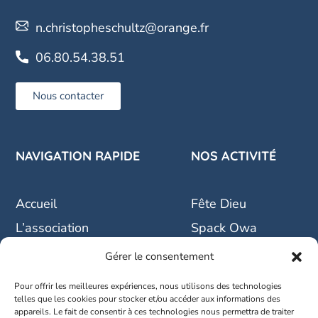
n.christopheschultz@orange.fr
06.80.54.38.51
Nous contacter
NAVIGATION RAPIDE
NOS ACTIVITÉ
Accueil
Fête Dieu
L’association
Spack Owa
Réservations
La crèche vivante
Gérer le consentement
Médias
Pour offrir les meilleures expériences, nous utilisons des technologies
Nos actualités
telles que les cookies pour stocker et/ou accéder aux informations des
appareils. Le fait de consentir à ces technologies nous permettra de traiter