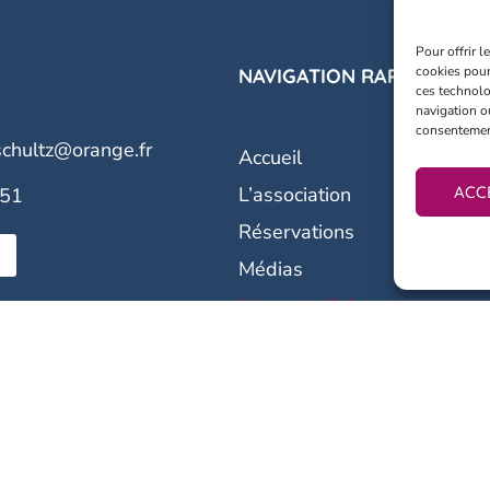
Pour offrir 
cookies pour
NAVIGATION RAPIDE
ces technolo
navigation ou
consentement 
schultz@orange.fr
Accueil
ACC
L’association
.51
Réservations
Médias
Nos actualités
Nous contacter