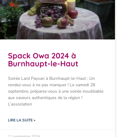
Spack Owa 2024 à
Burnhaupt-le-Haut
Soirée Lard Paysan à Burnhaupt-le-Haut : Un
rendez-vous à ne pas manquer ! Le samedi 28
septembre, préparez-vous à une soirée inoubliable
aux saveurs authentiques de la région !
L’association
LIRE LA SUITE »
11 septembre 2024