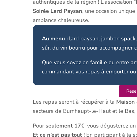
authentiques de la région ! L’association 
Soirée Lard Paysan
, une occasion unique
ambiance chaleureuse.
Au menu :
lard paysan, jambon spack, f
sûr, du vin bourru pour accompagner ce
Que vous soyez en famille ou entre am
commandant vos repas à emporter ou en
Rése
Les repas seront à récupérer à la
Maison 
secteurs de Burnhaupt-le-Haut et le Bas, a
Pour
seulement 17€
, vous dégusterez un 
Et ce n’est pas tout !
En participant à la s